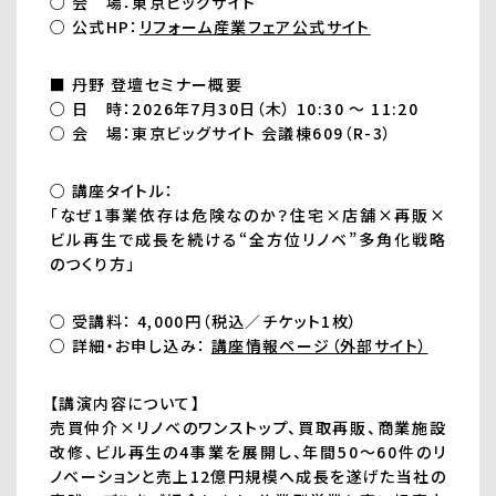
○ 会 場：東京ビッグサイト
○ 公式HP：
リフォーム産業フェア公式サイト
■ 丹野 登壇セミナー概要
○ 日 時：2026年7月30日（木） 10:30 ～ 11:20
○ 会 場：東京ビッグサイト 会議棟609（R-3）
○ 講座タイトル：
「なぜ1事業依存は危険なのか？住宅×店舗×再販×
ビル再生で成長を続ける“全方位リノベ”多角化戦略
のつくり方」
○ 受講料： 4,000円（税込／チケット1枚）
○ 詳細・お申し込み：
講座情報ページ（外部サイト）
【講演内容について】
売買仲介×リノベのワンストップ、買取再販、商業施設
改修、ビル再生の4事業を展開し、年間50～60件のリ
ノベーションと売上12億円規模へ成長を遂げた当社の