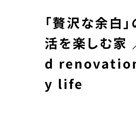
「贅沢な余白」
活を楽しむ家 ／
d renovation
y life